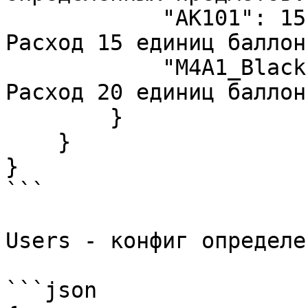
            "AK101": 15.0,         //  AK101: 
Расход 15 единиц баллон
            "M4A1_Black": 20.0     //  M4A1_Black: 
Расход 20 единиц баллон
        }

    }

}

```

Users - конфиг определе
```json
