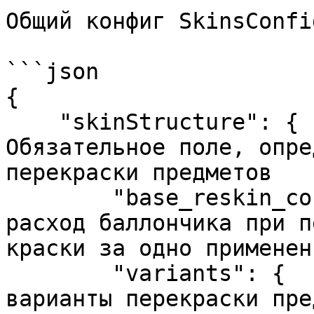
Общий конфиг SkinsConfig
```json

{

    "skinStructure": {             //  
Обязательное поле, опре
перекраски предметов

        "base_reskin_cost": 10.0,  //  Базовый 
расход баллончика при п
краски за одно применени
        "variants": {              //  Возможные 
варианты перекраски пре