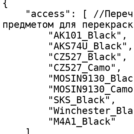
{

    "access": [ //Перечисление доступных игроку 
предметом для перекраски
        "AK101_Black",

        "AKS74U_Black",

        "CZ527_Black",

        "CZ527_Camo",

        "MOSIN9130_Black",

        "MOSIN9130_Camo",

        "SKS_Black",

        "Winchester_Black",

        "M4A1_Black"

    ]
