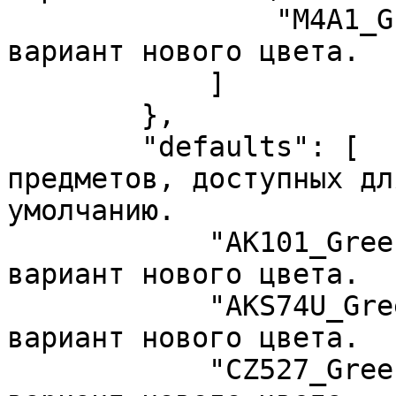
                "M4A1_Green"       //  Возможный 
вариант нового цвета.

            ]

        },

        "defaults": [              //  Список 
предметов, доступных дл
умолчанию.

            "AK101_Green",         //  Возможный 
вариант нового цвета.

            "AKS74U_Green",        //  Возможный 
вариант нового цвета.

            "CZ527_Green",         //  Возможный 