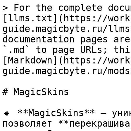
> For the complete docu
[llms.txt](https://work
guide.magicbyte.ru/llms
documentation pages are
`.md` to page URLs; thi
[Markdown](https://work
guide.magicbyte.ru/mods
# MagicSkins

🔹 **MagicSkins** — уни
позволяет **перекрашива