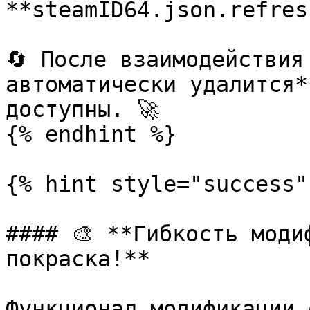
**steamID64.json.refresh
🔄 После взаимодействия
автоматически удалится*
доступны. 🚀

{% endhint %}

{% hint style="success" 
#### 🎨 **Гибкость моди
покраска!**

Функционал модификации 